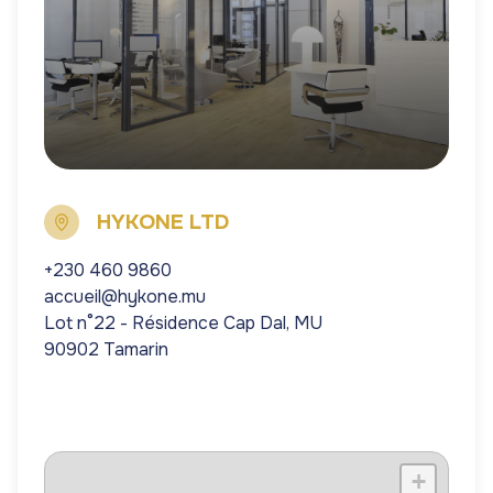
HYKONE LTD
+230 460 9860
accueil@hykone.mu
Lot n°22 - Résidence Cap Dal, MU
90902 Tamarin
+