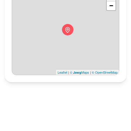
−
Leaflet
|
©
Maps
|
© OpenStreetMap
Jawg