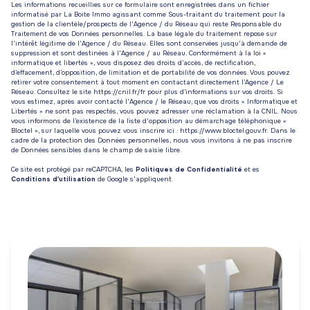
Les informations recueillies sur ce formulaire sont enregistrées dans un fichier
informatisé par La Boite Immo agissant comme Sous-traitant du traitement pour la
gestion de la clientèle/prospects de l'Agence / du Réseau qui reste Responsable du
Traitement de vos Données personnelles. La base légale du traitement repose sur
l'intérêt légitime de l'Agence / du Réseau. Elles sont conservées jusqu'à demande de
suppression et sont destinées à l'Agence / au Réseau. Conformément à la loi «
informatique et libertés », vous disposez des droits d’accès, de rectification,
d’effacement, d’opposition, de limitation et de portabilité de vos données. Vous pouvez
retirer votre consentement à tout moment en contactant directement l’Agence / Le
Réseau. Consultez le site
https://cnil.fr/fr
pour plus d’informations sur vos droits. Si
vous estimez, après avoir contacté l'Agence / le Réseau, que vos droits « Informatique et
Libertés » ne sont pas respectés, vous pouvez adresser une réclamation à la CNIL. Nous
vous informons de l’existence de la liste d'opposition au démarchage téléphonique «
Bloctel », sur laquelle vous pouvez vous inscrire ici :
https://www.bloctel.gouv.fr
. Dans le
cadre de la protection des Données personnelles, nous vous invitons à ne pas inscrire
de Données sensibles dans le champ de saisie libre.
Ce site est protégé par reCAPTCHA, les
Politiques de Confidentialité
et es
Conditions d'utilisation
de Google s'appliquent.