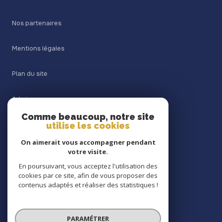
Nos partenaires
Mentions légales
Plan du site
Admin
Comme beaucoup, notre site
utilise les cookies
Nos honoraires
On aimerait vous accompagner pendant
Politique RGPD
votre visite.
En poursuivant, vous acceptez l'utilisation des
cookies par ce site, afin de vous proposer des
Cookies
contenus adaptés et réaliser des statistiques !
© 2026 | Tous droits réservés
PARAMÉTRER