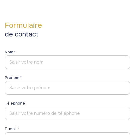
gestion
commerces
commerces
de
Programmes
Programmes
patrimoine
Formulaire
neufs
neufs
de contact
blog
Viagers
contact
Nom *
Prénom *
Téléphone
E-mail *