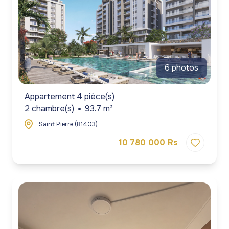
gestion
commerces
commerces
de
Programmes
Programmes
patrimoine
neufs
neufs
blog
Viagers
6 photos
contact
Appartement 4 pièce(s)
2 chambre(s)
93.7 m²
Saint Pierre (81403)
10 780 000 Rs