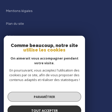
Mentions légales
Plan du site
Admin
Comme beaucoup, notre site
Nos honoraires
utilise les cookies
On aimerait vous accompagner pendant
Politique RGPD
votre visite.
En poursuivant, vous acceptez l'utilisation des
Cookies
cookies par ce site, afin de vous proposer des
contenus adaptés et réaliser des statistiques !
© 2026 | Tous droits réservés
PARAMÉTRER
Réalisé par
TOUT ACCEPTER