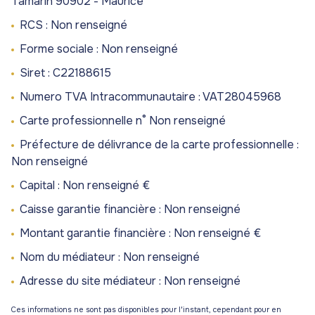
Tamarin 90902 - Maurice
gestion
commerces
commerces
RCS : Non renseigné
de
Programmes
Programmes
patrimoine
Forme sociale : Non renseigné
neufs
neufs
Siret : C22188615
blog
Viagers
Numero TVA Intracommunautaire : VAT28045968
contact
Carte professionnelle n° Non renseigné
Préfecture de délivrance de la carte professionnelle :
Non renseigné
Capital : Non renseigné €
Caisse garantie financière : Non renseigné
Montant garantie financière : Non renseigné €
Nom du médiateur : Non renseigné
Adresse du site médiateur : Non renseigné
Ces informations ne sont pas disponibles pour l'instant, cependant pour en