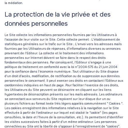
la médiation.
La protection de la vie privée et des
données personnelles
Le Site collecte les informations personnelles fournies par les Utilisateurs à
l'occasion de leur visite sur le Site. Cette collecte permet : L'établissement de
statistiques générales sur le trafic sur le Site ; L'envoi vers les adresses mails
fournies par les Utilisateurs de réponses, d'informations diverses ou annonces
provenant de l'Editeur. La collecte et le traitement des informations
personnelles sur Internet doivent se faire dans le respect des droits
fondamentaux des personnes. Par conséquent, l'Editeur s'engage à une
politique de traitement en conformité avec la loi n°2004-575 du 21 juin 2004
pour la confiance dans l'économie numérique. Tout utilisateur du Site dispose
d'un droit d'accès, modification, de rectification ou de suppression aux données
personnelles le concernant. Il peut exercer ces droits en contactant l'Editeur aux
coordonnées indiquées en haut de page. Pour faciliter l'exercice de ces droits,
les Utilisateurs du Site peuvent se désinscrire en cliquant sur les liens
hypertextes de désinscription présents sur les mails adressés. Les ordinateurs
se connectant aux serveurs du Site reçoivent sur leur disque dur un ou
plusieurs fichiers au format texte très légers appelés communément " Cookies ".
Les cookies enregistrent des informations relatives à la navigation sur le Site
effectuée à partir de l'ordinateur sur lequel est stocké le "cookie" (les pages
consultées, la date et l'heure de la consultation, etc.). Ils permettent d'identifier
les visites successives faites à partir d'un même ordinateur. Les personnes
connectées au Site ont la liberté de s'opposer à l'enregistrement de "cookies".