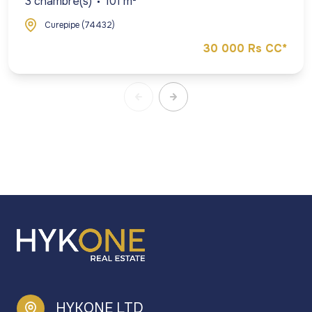
3 chambre(s)
101 m²
Curepipe (74432)
30 000 Rs CC*
HYKONE LTD