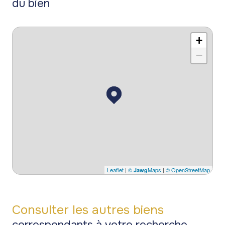
du bien
+
−
Leaflet
|
©
Maps
|
© OpenStreetMap
Jawg
Consulter les autres biens
correspondants à votre recherche