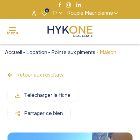
0
Fr
Roupie Mauricienne
Menu
Accueil
Location
Pointe aux piments
Maison
accueil
ventes
Retour aux résultats
Maisons
Maisons
locations
/ Villas
/ Villas
Télécharger la fiche
s'installer
Appartements
Appartements
à maurice
/ Penthouses
/ Penthouses
Partager ce bien
notre
Terrains
Terrains
agence
Bureaux et
Bureaux et