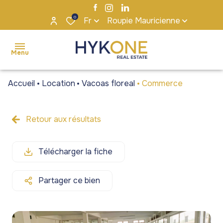
0
Fr
Roupie Mauricienne
Menu
Accueil
Location
Vacoas floreal
Commerce
accueil
ventes
Retour aux résultats
Maisons
Maisons
locations
/ Villas
/ Villas
Télécharger la fiche
s'installer
Appartements
Appartements
à maurice
/ Penthouses
/ Penthouses
Partager ce bien
notre
Terrains
Terrains
agence
Bureaux et
Bureaux et