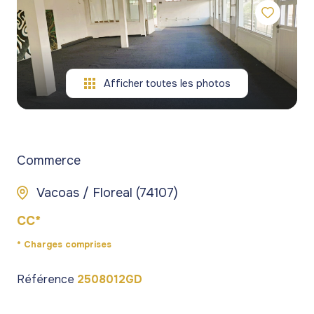
gestion
commerces
commerces
de
Programmes
Programmes
patrimoine
neufs
neufs
blog
Afficher toutes les photos
Viagers
contact
Commerce
Vacoas / Floreal (74107)
CC*
* Charges comprises
Référence
2508012GD