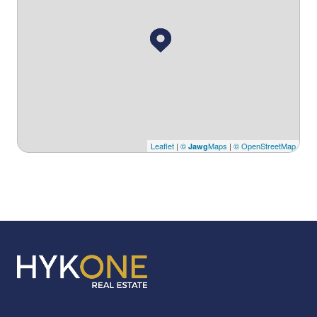
Leaflet
|
©
Maps
|
© OpenStreetMap
Jawg