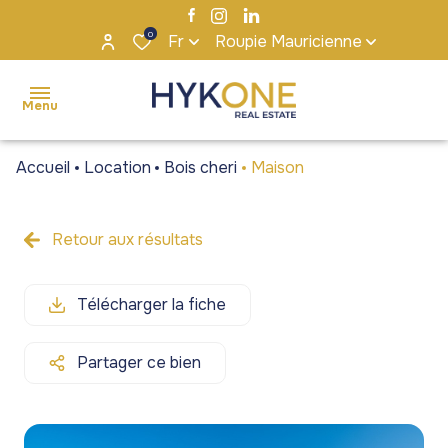
0
Fr
Roupie Mauricienne
Menu
Accueil
Location
Bois cheri
Maison
accueil
ventes
Retour aux résultats
Maisons
Maisons
locations
/ Villas
/ Villas
Télécharger la fiche
s'installer
Appartements
Appartements
à maurice
/ Penthouses
/ Penthouses
Partager ce bien
notre
Terrains
Terrains
agence
Bureaux et
Bureaux et