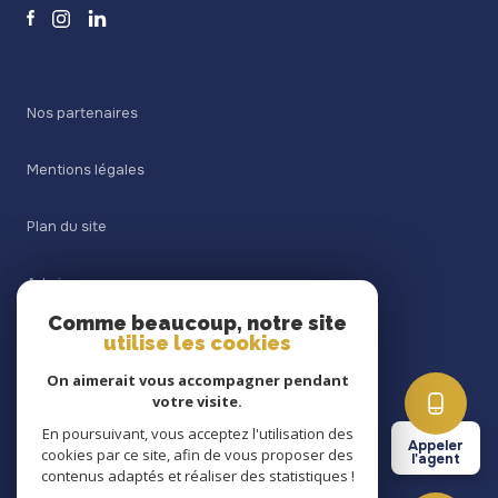
Nos partenaires
Mentions légales
Plan du site
Admin
Comme beaucoup, notre site
utilise les cookies
Nos honoraires
On aimerait vous accompagner pendant
Politique RGPD
votre visite.
En poursuivant, vous acceptez l'utilisation des
Appeler
cookies par ce site, afin de vous proposer des
Cookies
l'agent
contenus adaptés et réaliser des statistiques !