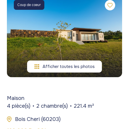
gestion
commerces
commerces
Coup de coeur
de
Programmes
Programmes
patrimoine
neufs
neufs
blog
Viagers
contact
Afficher toutes les photos
Maison
4 pièce(s)
2 chambre(s)
221.4 m²
Bois Cheri (60203)