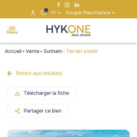
0
Fr
Roupie Mauricienne
Menu
Accueil
Vente
Surinam
Terrain a batir
accueil
ventes
Retour aux résultats
Maisons
Maisons
locations
/ Villas
/ Villas
Télécharger la fiche
s'installer
Appartements
Appartements
à maurice
/ Penthouses
/ Penthouses
Partager ce bien
notre
Terrains
Terrains
agence
Bureaux et
Bureaux et