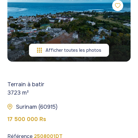
gestion
commerces
commerces
de
Programmes
Programmes
patrimoine
neufs
neufs
blog
Viagers
contact
Afficher toutes les photos
Terrain à batir
3723 m²
Surinam (60915)
17 500 000 Rs
Référence
2508001DT