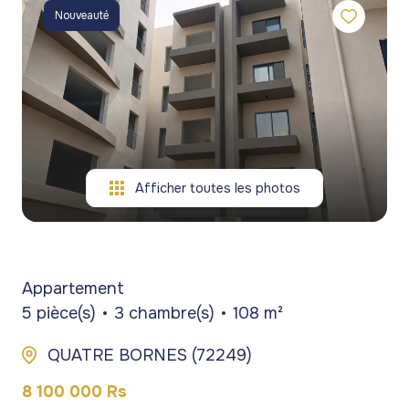
gestion
commerces
commerces
Nouveauté
de
Programmes
Programmes
patrimoine
neufs
neufs
blog
Viagers
contact
Afficher toutes les photos
Appartement
5 pièce(s)
3 chambre(s)
108 m²
QUATRE BORNES (72249)
8 100 000 Rs