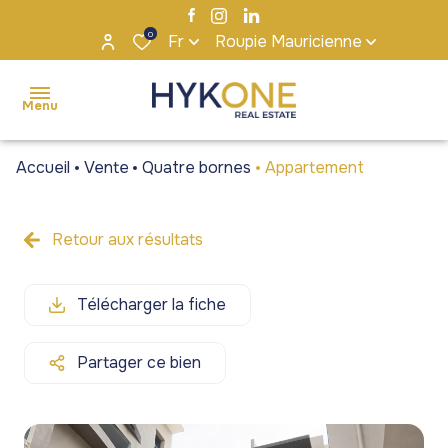
0
Fr
Roupie Mauricienne
Menu
Accueil
Vente
Quatre bornes
Appartement
accueil
ventes
Retour aux résultats
Maisons
Maisons
locations
/ Villas
/ Villas
Télécharger la fiche
s'installer
Appartements
Appartements
à maurice
/ Penthouses
/ Penthouses
Partager ce bien
notre
Terrains
Terrains
agence
Bureaux et
Bureaux et