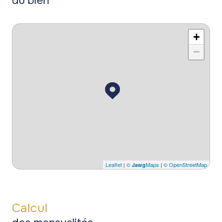
du bien
+
−
Leaflet
|
©
Maps
|
© OpenStreetMap
Jawg
Calcul