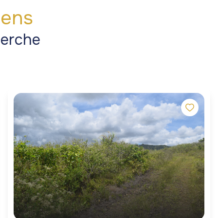
iens
herche