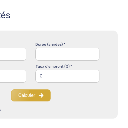
tés
Durée (années) *
Taux d'emprunt (%) *
Calculer
s