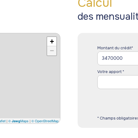
Calcul
des mensuali
+
Montant du crédit*
−
Votre apport *
* Champs obligatoire
flet
|
©
Maps
|
© OpenStreetMap
Jawg