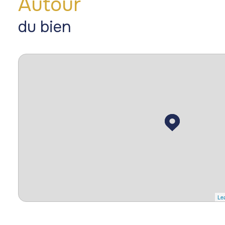
Autour
du bien
Lea