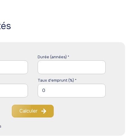
tés
Durée (années) *
Taux d'emprunt (%) *
Calculer
s