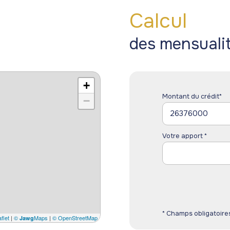
Calcul
des mensuali
+
Montant du crédit*
−
Votre apport *
* Champs obligatoire
flet
|
©
Maps
|
© OpenStreetMap
Jawg