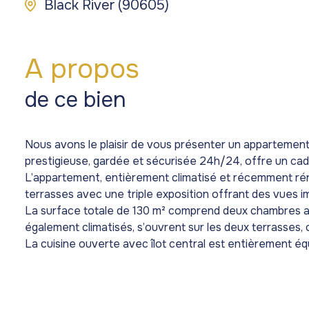
Black River (90605)
A propos
de ce bien
Nous avons le plaisir de vous présenter un appartement
prestigieuse, gardée et sécurisée 24h/24, offre un cad
L’appartement, entièrement climatisé et récemment réno
terrasses avec une triple exposition offrant des vues im
La surface totale de 130 m² comprend deux chambres avec 
également climatisés, s’ouvrent sur les deux terrasses, 
La cuisine ouverte avec îlot central est entièrement éq
À l’extérieur, vous profiterez d’une terrasse avec vue s
En acquérant ce bien, vous bénéficierez de l’accès à la g
bateau jusqu’à 7,50 mètres.