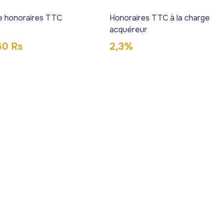
te honoraires TTC
Honoraires TTC à la charge
acquéreur
60 Rs
2,3%