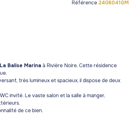
Référence
2406041GM
 La Balise Marina
à Rivière Noire. Cette résidence
ue.
rsant, très lumineux et spacieux, il dispose de deux
WC invité. Le vaste salon et la salle à manger,
térieurs.
nnalité de ce bien.
ng privé est disponible au pied de la résidence.
i que de l’option d’un ponton pouvant accueillir un