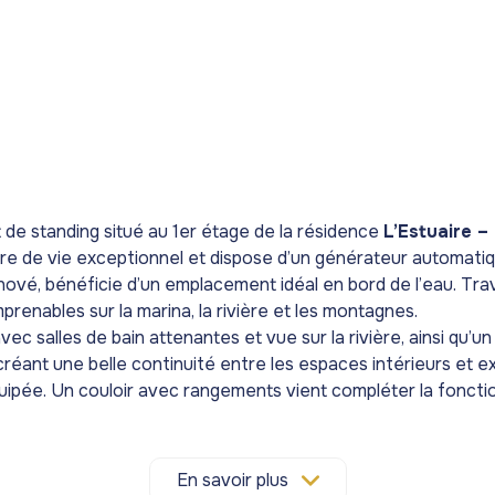
 de standing situé au 1er étage de la résidence
L’Estuaire –
re de vie exceptionnel et dispose d’un générateur automatiq
vé, bénéficie d’un emplacement idéal en bord de l’eau. Trave
prenables sur la marina, la rivière et les montagnes.
salles de bain attenantes et vue sur la rivière, ainsi qu’un 
créant une belle continuité entre les espaces intérieurs et ex
uipée. Un couloir avec rangements vient compléter la fonctio
ur la montagne et d’une autre avec vue sur la marina. Un parki
rande piscine, aux courts de tennis et de paddle, au spa, ains
En savoir plus