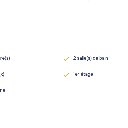
eublé au prix de
480 000 €
, avec
10 000 € supplémentair
e Marina
.
euillez contacter
Hykone Ltd
.
re(s)
2 salle(s) de bain
(x)
1er étage
one