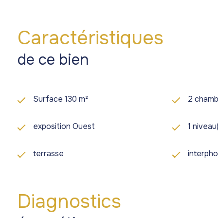
Accessible aux étrangers, cet appartement est vendu m
d’adhésion et d’accès aux installations de La Balis
Pour plus d’informations ou pour organiser une visite, v
Caractéristiques
de ce bien
Surface 130 m²
2 chamb
exposition Ouest
1 niveau
terrasse
interph
Diagnostics