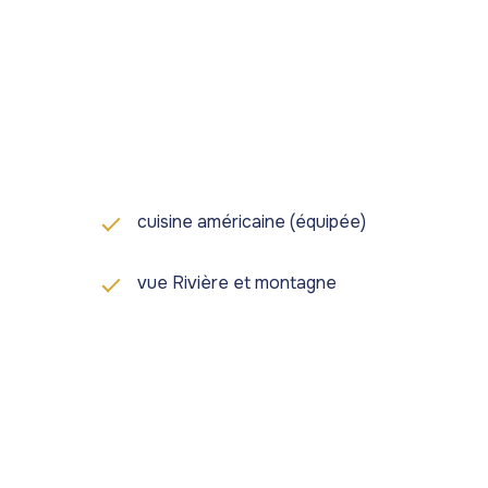
es hors acte de vente
correspondant aux
frais
cuisine américaine (équipée)
vue Rivière et montagne