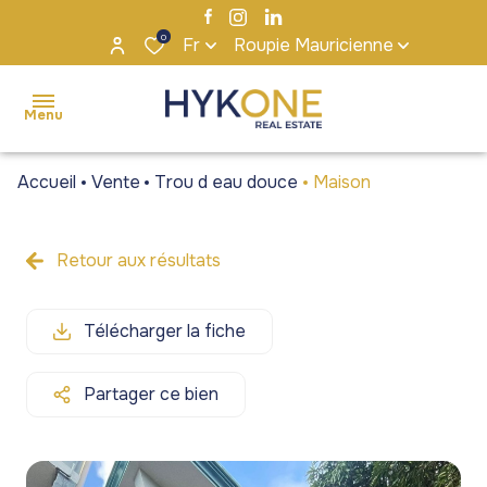
0
Fr
Roupie Mauricienne
Menu
Accueil
Vente
Trou d eau douce
Maison
accueil
ventes
Retour aux résultats
Maisons
Maisons
locations
/ Villas
/ Villas
Télécharger la fiche
s'installer
Appartements
Appartements
à maurice
/ Penthouses
/ Penthouses
Partager ce bien
notre
Terrains
Terrains
agence
Bureaux et
Bureaux et