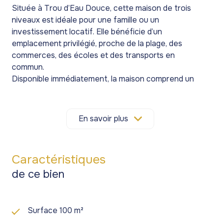
Située à Trou d’Eau Douce, cette maison de trois
niveaux est idéale pour une famille ou un
investissement locatif. Elle bénéficie d’un
emplacement privilégié, proche de la plage, des
commerces, des écoles et des transports en
commun.
Disponible immédiatement, la maison comprend un
rez-de-chaussée avec un espace de stationnement
couvert. Le premier étage offre un espace de vie
agréable, quatre chambres, deux salles de bains ainsi
En savoir plus
qu’un espace cuisine. Le deuxième étage, où
quelques travaux sont à prévoir, comprend également
un espace de vie, deux chambres et une salle de bain.
Caractéristiques
Ce niveau laisse au futur propriétaire la liberté de
de ce bien
personnaliser l’aménagement selon ses préférences.
Il donne aussi accès à un toit-terrasse, lui aussi
personnalisable.
Chaque étage dispose d’un accès indépendant. Une
Surface 100 m²