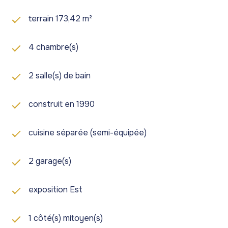
fois les travaux du deuxième étage terminés, celui-ci
pourra être loué séparément, constituant ainsi une
terrain 173,42 m²
belle opportunité de revenu locatif. De plus, vos
animaux de compagnie sont acceptés.
4 chambre(s)
Le tout est proposé au prix de Rs 5 500 000. Pour
toute information ou pour organiser une visite,
veuillez contacter Hykone Ltd.
2 salle(s) de bain
construit en 1990
cuisine séparée (semi-équipée)
2 garage(s)
exposition Est
1 côté(s) mitoyen(s)