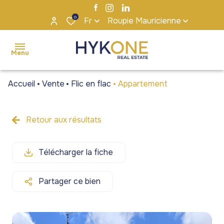
0
Fr
Roupie Mauricienne
Menu
Accueil
Vente
Flic en flac
Appartement
accueil
ventes
Retour aux résultats
Maisons
Maisons
locations
/ Villas
/ Villas
Télécharger la fiche
s'installer
Appartements
Appartements
à maurice
/ Penthouses
/ Penthouses
Partager ce bien
notre
Terrains
Terrains
agence
Bureaux et
Bureaux et