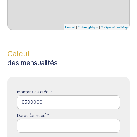
Leaflet
|
©
Maps
|
© OpenStreetMap
Jawg
Calcul
des mensualités
Montant du crédit*
Durée (années) *