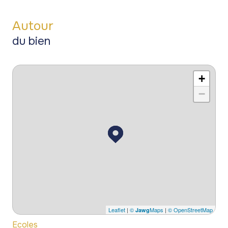
Autour
du bien
+
−
Leaflet
|
©
Maps
|
© OpenStreetMap
Jawg
Ecoles