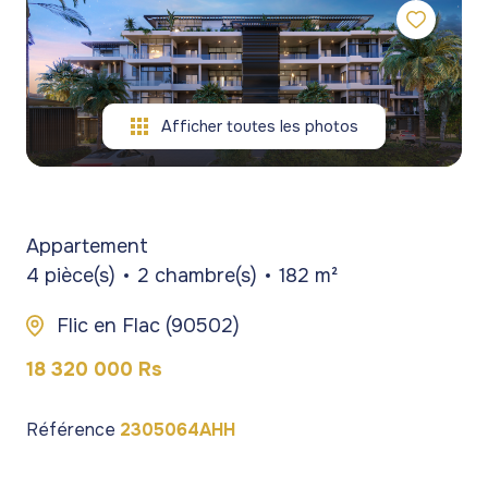
gestion
commerces
commerces
de
Programmes
Programmes
patrimoine
neufs
neufs
blog
Afficher toutes les photos
Viagers
contact
Appartement
4 pièce(s)
2 chambre(s)
182 m²
Flic en Flac (90502)
18 320 000 Rs
Référence
2305064AHH