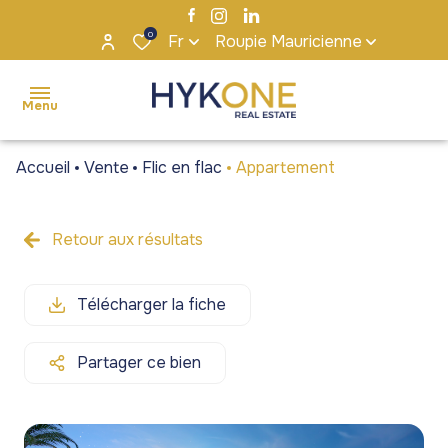
0
Fr
Roupie Mauricienne
Menu
Accueil
Vente
Flic en flac
Appartement
accueil
ventes
Retour aux résultats
Maisons
Maisons
locations
/ Villas
/ Villas
Télécharger la fiche
s'installer
Appartements
Appartements
à maurice
/ Penthouses
/ Penthouses
Partager ce bien
notre
Terrains
Terrains
agence
Bureaux et
Bureaux et