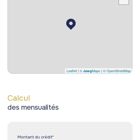
Leaflet
|
©
Maps
|
© OpenStreetMap
Jawg
Calcul
des mensualités
Montant du crédit*