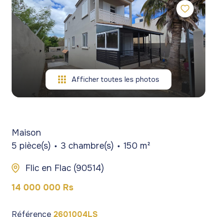
gestion
commerces
commerces
de
Programmes
Programmes
patrimoine
neufs
neufs
blog
Viagers
contact
Afficher toutes les photos
Maison
5 pièce(s)
3 chambre(s)
150 m²
Flic en Flac (90514)
14 000 000 Rs
Référence
2601004LS