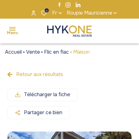
0
Fr
Roupie Mauricienne
Menu
Accueil
Vente
Flic en flac
Maison
accueil
ventes
Retour aux résultats
Maisons
Maisons
locations
/ Villas
/ Villas
Télécharger la fiche
s'installer
Appartements
Appartements
à maurice
/ Penthouses
/ Penthouses
Partager ce bien
notre
Terrains
Terrains
agence
Bureaux et
Bureaux et