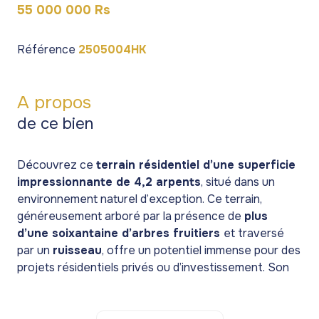
55 000 000 Rs
Référence
2505004HK
A propos
de ce bien
Découvrez ce
terrain résidentiel d’une superficie
impressionnante de 4,2 arpents
, situé dans un
environnement naturel d’exception. Ce terrain,
généreusement arboré par la présence de
plus
d’une soixantaine d’arbres fruitiers
et traversé
par un
ruisseau
, offre un potentiel immense pour des
projets résidentiels privés ou d’investissement. Son
emplacement privilégié, à proximité de la
plage
, des
commerces
et des
commodités essentielles
, en fait
un bien de tout premier choix.