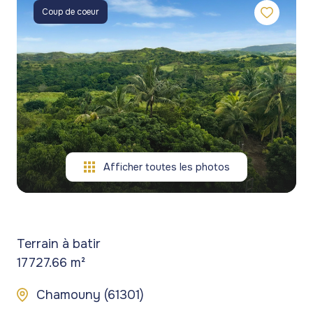
gestion
commerces
commerces
Coup de coeur
de
Programmes
Programmes
patrimoine
neufs
neufs
blog
Viagers
contact
Afficher toutes les photos
Terrain à batir
17727.66 m²
Chamouny (61301)