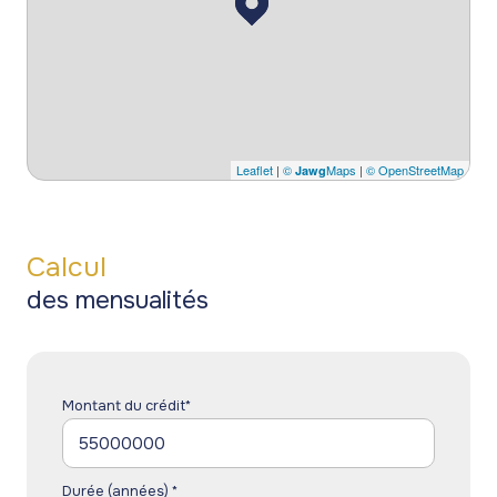
Leaflet
|
©
Maps
|
© OpenStreetMap
Jawg
Calcul
des mensualités
Montant du crédit*
Durée (années) *