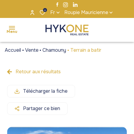
0
Fr
Roupie Mauricienne
Menu
Accueil
Vente
Chamouny
Terrain a batir
accueil
ventes
Retour aux résultats
Maisons
Maisons
locations
/ Villas
/ Villas
Télécharger la fiche
s'installer
Appartements
Appartements
à maurice
/ Penthouses
/ Penthouses
Partager ce bien
notre
Terrains
Terrains
agence
Bureaux et
Bureaux et