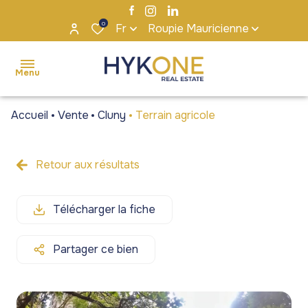
0
Fr
Roupie Mauricienne
Menu
Accueil
Vente
Cluny
Terrain agricole
accueil
ventes
Retour aux résultats
Maisons
Maisons
locations
/ Villas
/ Villas
Télécharger la fiche
s'installer
Appartements
Appartements
à maurice
/ Penthouses
/ Penthouses
Partager ce bien
notre
Terrains
Terrains
agence
Bureaux et
Bureaux et