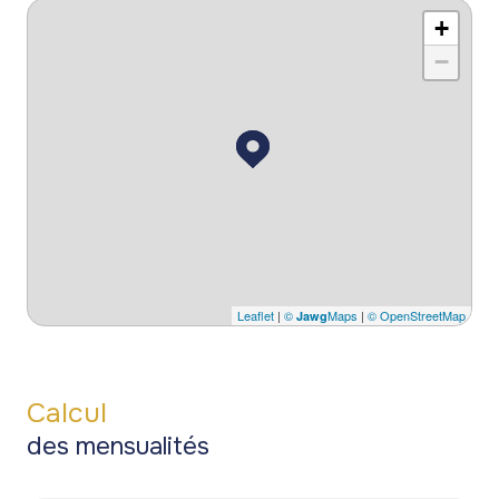
+
−
Leaflet
|
©
Maps
|
© OpenStreetMap
Jawg
Calcul
des mensualités