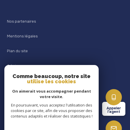
Nos partenaires
Mentions légales
Plan du site
Admin
Comme beaucoup, notre site
utilise les cookies
Nos honoraires
On aimerait vous accompagner pendant
Politique RGPD
votre visite.
En poursuivant, vous acceptez l'utilisation des
Appeler
cookies par ce site, afin de vous proposer des
Cookies
l'agent
contenus adaptés et réaliser des statistiques !
© 2026 | Tous droits réservés