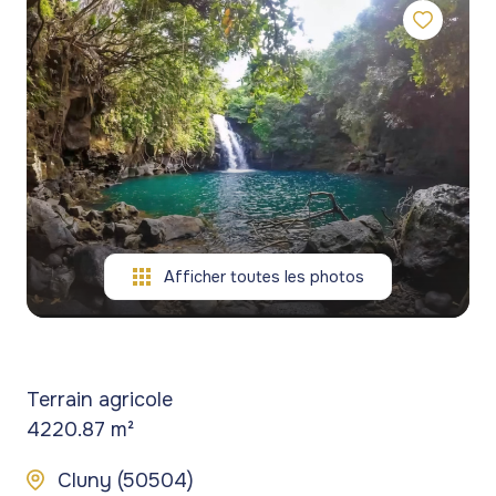
gestion
commerces
commerces
de
Programmes
Programmes
patrimoine
neufs
neufs
blog
Viagers
contact
Afficher toutes les photos
Terrain agricole
4220.87 m²
Cluny (50504)