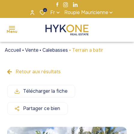
0
Fr
Roupie Mauricienne
Menu
Accueil
Vente
Calebasses
Terrain a batir
accueil
ventes
Retour aux résultats
Maisons
Maisons
locations
/ Villas
/ Villas
Télécharger la fiche
s'installer
Appartements
Appartements
à maurice
/ Penthouses
/ Penthouses
Partager ce bien
notre
Terrains
Terrains
agence
Bureaux et
Bureaux et