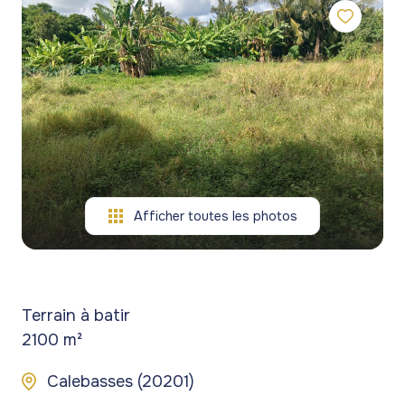
gestion
commerces
commerces
de
Programmes
Programmes
patrimoine
neufs
neufs
blog
Viagers
contact
Afficher toutes les photos
Terrain à batir
2100 m²
Calebasses (20201)