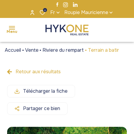
0
Fr
Roupie Mauricienne
Menu
Accueil
Vente
Riviere du rempart
Terrain a batir
accueil
ventes
Retour aux résultats
Maisons
Maisons
locations
/ Villas
/ Villas
Télécharger la fiche
s'installer
Appartements
Appartements
à maurice
/ Penthouses
/ Penthouses
Partager ce bien
notre
Terrains
Terrains
agence
Bureaux et
Bureaux et